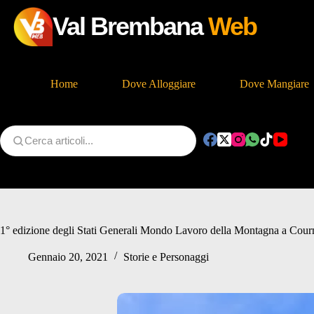
Val Brembana
Web
Home
Dove Alloggiare
Dove Mangiare
Salta
al
contenuto
1° edizione degli Stati Generali Mondo Lavoro della Montagna a Cou
Gennaio 20, 2021
Storie e Personaggi