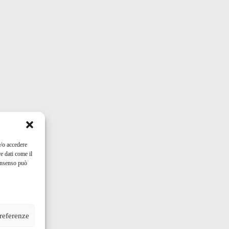
e/o accedere
e dati come il
consenso può
preferenze