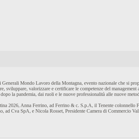
ati Generali Mondo Lavoro della Montagna, evento nazionale che si prop
 sviluppare, valorizzare e certificare le competenze del management a tu
ie dopo la pandemia, dai ruoli e le nuove professionalità alle nuove met
ina 2026, Anna Ferrino, ad Ferrino & c. S.p.A, il Tenente colonnello F
o, ad Cva SpA, e Nicola Rosset, Presidente Camera di Commercio Val